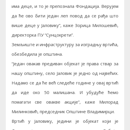
има деце, и то је препознала Фондација. Верујем
да ће ово бити један леп повод да се рађа што
више деце у Јаловику”, каже Зорица Милошевић,
директорка ПУ “Сунцокрети”.
Земљиште и инфраструктуру за изградњу вртића,
обезбедила је општина.
“Један овакав предиван објекат је права ствар за
нашу општину, село Јаловик је једно од највећих.
Надамо се да ће већ следеће године у овај вртић
да иде око 50 малишана. И убудуће ћемо
помагати све овакве акције”, каже Милорад
Милинковић, председник Општине Владимирци.
Вртић у Јаловику, једини је објекат који је