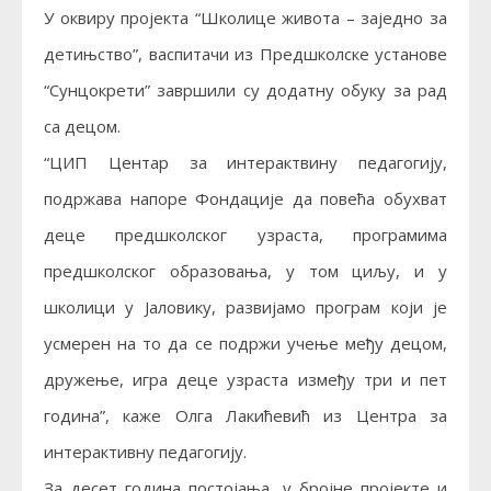
У оквиру пројекта “Школице живота – заједно за
детињство”, васпитачи из Предшколске установе
“Сунцокрети” завршили су додатну обуку за рад
са децом.
“ЦИП Центар за интерактвину педагогију,
подржава напоре Фондације да повећа обухват
деце предшколског узраста, програмима
предшколског образовања, у том циљу, и у
школици у Јаловику, развијамо програм који је
усмерен на то да се подржи учење међу децом,
дружење, игра деце узраста између три и пет
година”, каже Олга Лакићевић из Центра за
интерактивну педагогију.
За десет година постојања, у бројне пројекте и