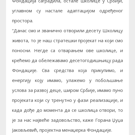
Фондација саградила, остале школице у Србији,
углавном су настале адаптацијом одређеног
простора.
“Данас смо и званично отворили десету Школицу
живота, то је наш стратешки пројекат на који смо
поносни. Негде са отварањем ове школице, и
крећемо да обележавамо десетогодишњицу рада
Фондације. Сва средства која прикупимо, и
енергију коју имамо, улажемо у побољшање
услова за развој деце, широм Србије, имамо пуно
пројеката који су тренутно у фази реализације, и
када дође до момента да се школица отвори, то
је за нас највеће задовољство, каже Горана Џуџа
Јаковљевић, пројектна менаџерка Фондације.