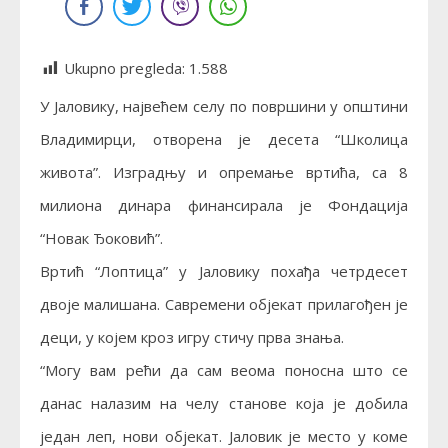
Ukupno pregleda:
1.588
У Јаловику, највећем селу по површини у општини
Владимирци, отворена је десета “Школица
живота”. Изградњу и опремање вртића, са 8
милиона динара финансирала је Фондација
“Новак Ђоковић”.
Вртић “Лоптица” у Јаловику похађа четрдесет
двоје малишана. Савремени објекат прилагођен је
деци, у којем кроз игру стичу прва знања.
“Могу вам рећи да сам веома поносна што се
данас налазим на челу станове која је добила
један леп, нови објекат. Јаловик је место у коме