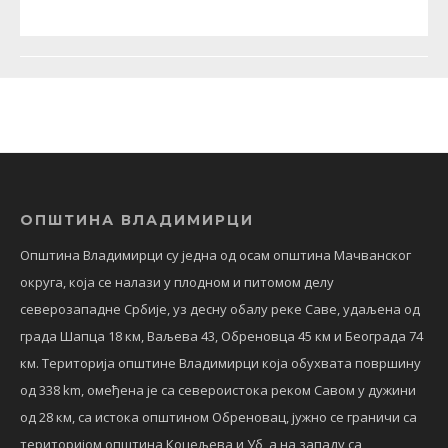
ОПШТИНА ВЛАДИМИРЦИ
Општина Владимирци су једна од осам општина Мачванског
округа, која се налази у плодном и питомом делу
северозападне Србије, уз десну обалу реке Саве, удаљена од
града Шапца 18 км, Ваљева 43, Обреновца 45 км и Београда 74
км. Територија општине Владимирци која обухвата површину
од 338 km, омеђена је са североистока реком Савом у дужини
од 28 км, са истока општином Обреновац, јужно се граничи са
територијом општина Коцељева и Уб, а на западу са