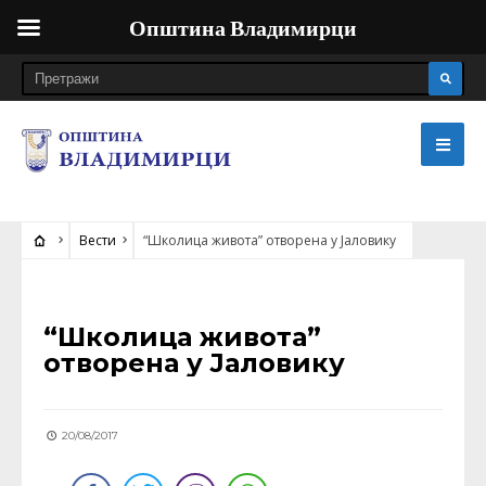
Општина Владимирци
Вести
“Школица живота” отворена у Jаловику
ВЕСТИ
“Школица живота”
отворена у Jаловику
20/08/2017