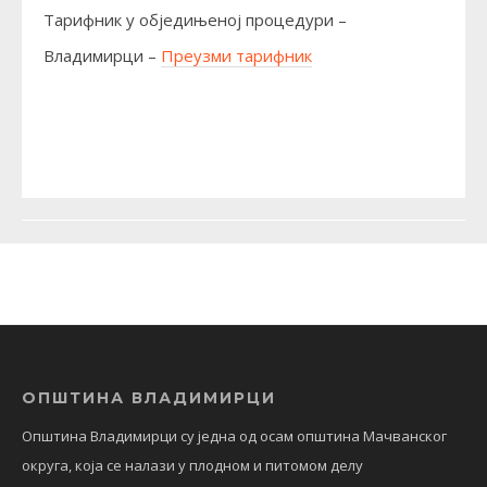
Тарифник у обједињеној процедури –
Владимирци –
Преузми тарифник
ОПШТИНА ВЛАДИМИРЦИ
Општина Владимирци су једна од осам општина Мачванског
округа, која се налази у плодном и питомом делу