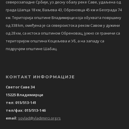
северозападне Србије, уз десну обалу реке Саве, удаљена од
града Шапца 18 км, Ваљева 43, Обреновца 45 км и Београда 74
км. Територија општине Владимирци која обухвата површину
од 338 km, омеђена је са североистока реком Савом у дужини
од 28 км, са истока општином Обреновац, јужно се граничи са
територијом општина Коцељева и Уб, а на западу са
подручјем општине Шабац.
КОНТАКТ ИНФОРМАЦИЈЕ
Светог Саве 34
15225 Владимирци
тел: 015/513-141
тел/фах: 015/513-146
email:
sovlad@vladimirci.org.rs