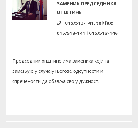
ЗАМЕНИК ПРЕДСЕДНИКА
ОПШТИНЕ
015/513-141, tel/fax:
015/513-141 i 015/513-146
Председник општине има заменика који га
замењује у случају његове одсутности и
спречености да обавља своју дужност.