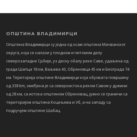
ОПШТИНА ВЛАДИМИРЦИ
Општина Владимирци су једна од осам општина Мачванског
округа, која се налази у плодном и питомом делу
северозападне Србије, уз десну обалу реке Саве, удаљена од
града Шапца 18 км, Ваљева 43, Обреновца 45 км и Београда 74
км. Територија општине Владимирци која обухвата површину
од 338 km, омеђена је са североистока реком Савом у дужини
од 28 км, са истока општином Обреновац, јужно се граничи са
територијом општина Коцељева и Уб, а на западу са
подручјем општине Шабац.