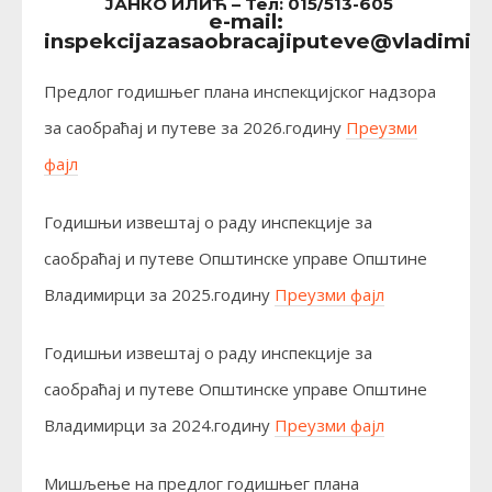
ЈАНКО ИЛИЋ – Teл: 015/513-605
e-mail:
inspekcijazasaobracajiputeve@vladimirci
Предлог годишњег плана инспекцијског надзора
за саобраћај и путеве за 2026.годину
Преузми
фајл
Годишњи извештај о раду инспекције за
саобраћај и путеве Општинске управе Општине
Владимирци за 2025.годину
Преузми фајл
Годишњи извештај о раду инспекције за
саобраћај и путеве Општинске управе Општине
Владимирци за 2024.годину
Преузми фајл
Мишљење на предлог годишњег плана