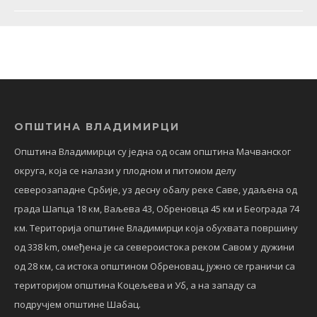
ОПШТИНА ВЛАДИМИРЦИ
Општина Владимирци су једна од осам општина Мачванског
округа, која се налази у плодном и питомом делу
северозападне Србије, уз десну обалу реке Саве, удаљена од
града Шапца 18 км, Ваљева 43, Обреновца 45 км и Београда 74
км. Територија општине Владимирци која обухвата површину
од 338 km, омеђена је са североистока реком Савом у дужини
од 28 км, са истока општином Обреновац, јужно се граничи са
територијом општина Коцељева и Уб, а на западу са
подручјем општине Шабац.