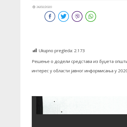
26/02/2020
Ukupno pregleda:
2.173
Решење о додели средстава из буџета општин
интерес у области јавног информисања у 202