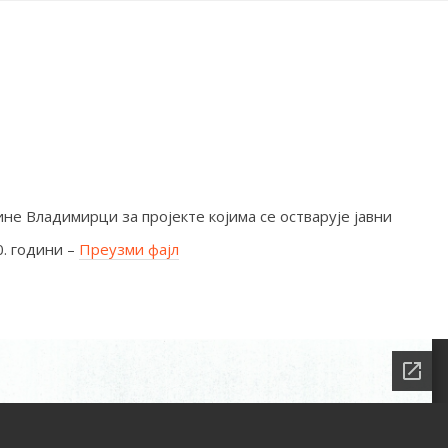
е Владимирци за пројекте којима се остварује јавни
0. години –
Преузми фајл