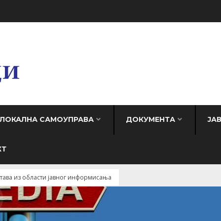
ЛОКАЛНА САМОУПРАВА
ДОКУМЕНТА
ЈА
КТ
тава из области јавног информисања