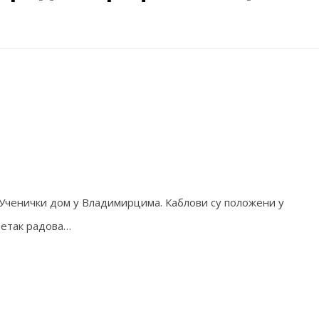
Ученички дом у Владимирцима. Каблови су положени у
шетак радова…