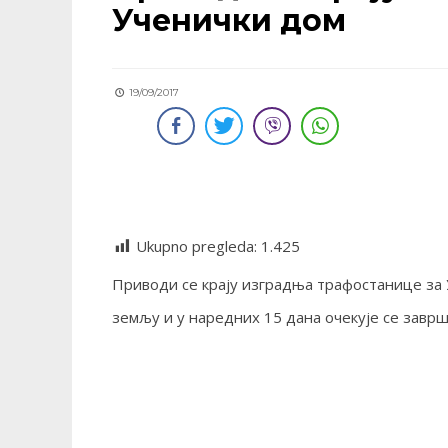
Ученички дом
19/09/2017
Ukupno pregleda:
1.425
Приводи се крају изградња трафостанице за 
земљу и у наредних 15 дана очекује се завр