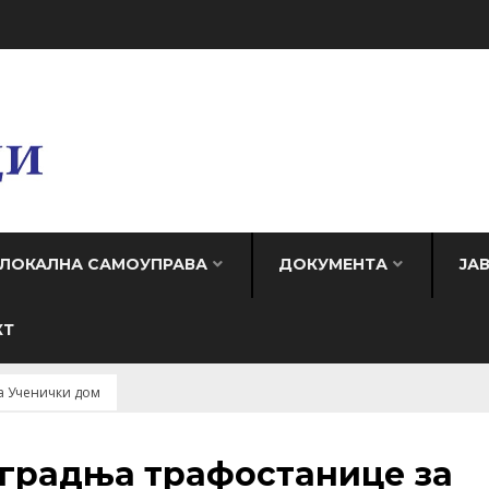
ЛОКАЛНА САМОУПРАВА
ДОКУМЕНТА
ЈА
КТ
а Ученички дом
зградња трафостанице за