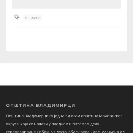
МЕСАРЦИ
ОПШТИНА ВЛАДИМИРЦИ
Општина Владимирци су једна од осам општина Мачванског
округа, која се налази у плодном и питомом делу
северозападне Србије, уз десну обалу реке Саве, удаљена од