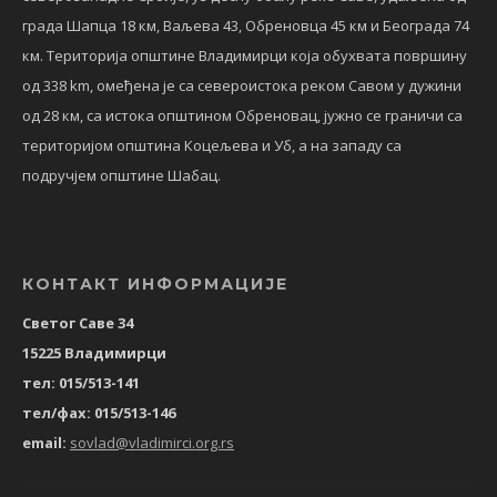
града Шапца 18 км, Ваљева 43, Обреновца 45 км и Београда 74
км. Територија општине Владимирци која обухвата површину
од 338 km, омеђена је са североистока реком Савом у дужини
од 28 км, са истока општином Обреновац, јужно се граничи са
територијом општина Коцељева и Уб, а на западу са
подручјем општине Шабац.
КОНТАКТ ИНФОРМАЦИЈЕ
Светог Саве 34
15225 Владимирци
тел: 015/513-141
тел/фах: 015/513-146
email:
sovlad@vladimirci.org.rs