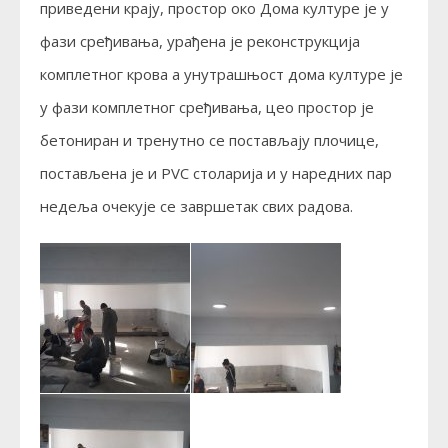
приведени крају, простор око Дома културе је у
фази сређивања, урађена је реконструкција
комплетног крова а унутрашњост дома културе је
у фази комплетног сређивања, цео простор је
бетониран и тренутно се постављају плочице,
постављена је и PVC столарија и у наредних пар
недеља очекује се завршетак свих радова.