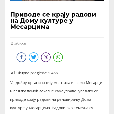
Приводе се крају радови
на Дому културе у
Месарцима
31/01/2018
Ukupno pregleda:
1.456
Уз добру организацију мештана из села Месарци
и велику помоћ локалне самоуправе увелико се
приводе крају радови на реновирању Дома
културе у Месарцима. Радови око темеља су