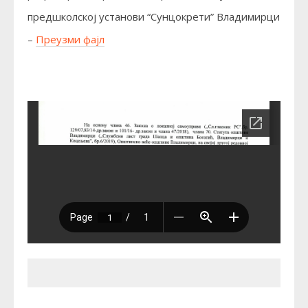
предшколској установи “Сунцокрети” Владимирци
–
Преузми фајл