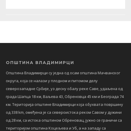
ОПШТИНА ВЛАДИМИРЦИ
Општина Владимирци су једна од осам општина Мачванског
округа, која се налази у плодном и питомом делу
северозападне Србије, уз десну обалу реке Саве, удаљена од
града Шапца 18 км, Ваљева 43, Обреновца 45 км и Београда 74
км. Територија општине Владимирци која обухвата површину
од 338 km, омеђена је са североистока реком Савом у дужини
од 28 км, са истока општином Обреновац, јужно се граничи са
територијом општина Коцељева и Уб, а на западу са