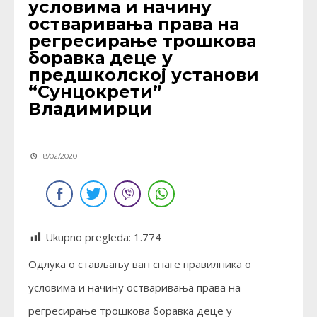
условима и начину
остваривања права на
регресирање трошкова
боравка деце у
предшколској установи
“Сунцокрети”
Владимирци
18/02/2020
Ukupno pregleda:
1.774
Одлука о стављању ван снаге правилника о
условима и начину остваривања права на
регресирање трошкова боравка деце у