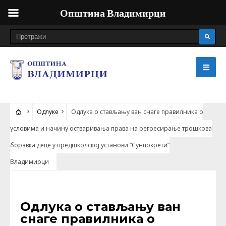
Општина Владимирци
Одлуке
Одлука о стављању ван снаге правилника о
условима и начину остваривања права на регресирање трошкова
боравка деце у предшколској установи “Сунцокрети”
Владимирци
ОДЛУКЕ
Одлука о стављању ван
снаге правилника о