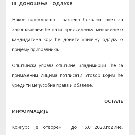
III ДОНОШЕЊЕ ОДЛУКЕ
Након подношења захтева Локални савет за
запошљавање ће дати председнику мишљење о
кандидатима који ће донети коначну одлуку о
пријему приправника.
Општинска управа општине Владимирци ће сa
примљеним лицима потписати Уговор којим ће
уредити међусобна права и обавезе.
ОСТАЛЕ
ИНФОРМАЦИЈЕ
Конкурс је отворен до 15.01.2020.године,