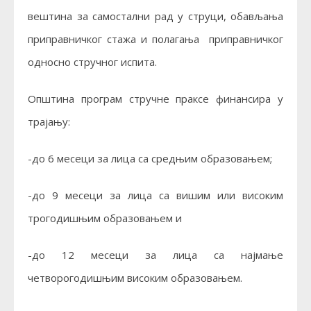
вештина за самостални рад у струци, обављања
приправничког стажа и полагања приправничког
односно стручног испита.
Општина програм стручне праксе финансира у
трајању:
-до 6 месеци за лица са средњим образовањем;
-до 9 месеци за лица са вишим или високим
трогодишњим образовањем и
-до 12 месеци за лица са најмање
четворогодишњим високим образовањем.