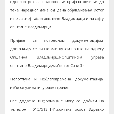
односно рок за подношење пријава почиње да
тече наредног дана од дана објављивања истог
на огласној табли општине Владимирци и на сајту
општине Владимирци.
Пријавe са потребном документацијом
достављају се лично или путем поште на адресу
Општина Владимирци-Општинска управа
општине Владимирци,ул.Светог Саве 34.
Непотпуна и неблаговремена документација
неће се узимати у разматрање.
Све додатне информације могу се добити на
телефон 015/513-141,контакт особа Здравко