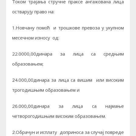
Током трајања стручне праксе ангажована лица
остварују право на:
1.Новчану помоћ и трошкове превоза у укупном
месечном износу од:
22.0000,00динара за лица са средњим
образовањем;
24.000,00динара за лица са вишим или високим
трогодишњим образовањем и
26.000,00динара за лица са најмање
четворогодишњим високим образовањем.
2.Обрачун и исплату доприноса за случај повреде