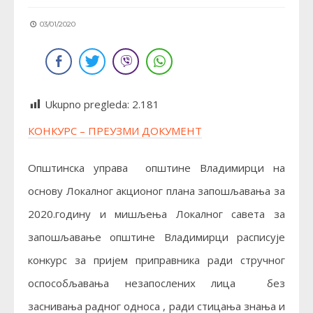
03/01/2020
Ukupno pregleda:
2.181
КОНКУРС – ПРЕУЗМИ ДОКУМЕНТ
Општинска управа општине Владимирци на
основу Локалног акционог плана запошљавања за
2020.годину и мишљења Локалног савета за
запошљавање општине Владимирци расписује
конкурс за пријем приправника ради стручног
оспособљавања незапослених лица без
заснивања радног односа , ради стицања знања и