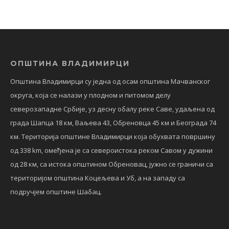
ОПШТИНА ВЛАДИМИРЦИ
Општина Владимирци су једна од осам општина Мачванског
округа, која се налази у плодном и питомом делу
северозападне Србије, уз десну обалу реке Саве, удаљена од
града Шапца 18 км, Ваљева 43, Обреновца 45 км и Београда 74
км. Територија општине Владимирци која обухвата површину
од 338 km, омеђена је са североистока реком Савом у дужини
од 28 км, са истока општином Обреновац, јужно се граничи са
територијом општина Коцељева и Уб, а на западу са
подручјем општине Шабац.