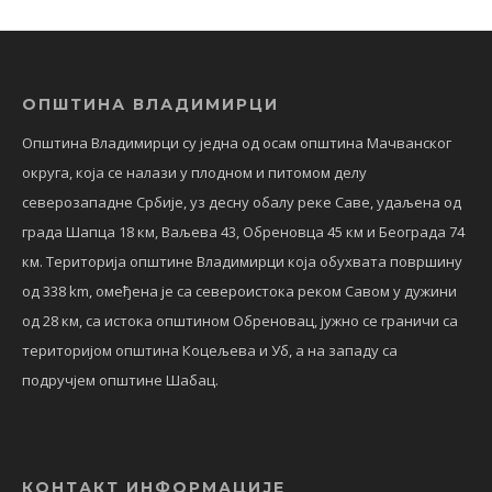
ОПШТИНА ВЛАДИМИРЦИ
Општина Владимирци су једна од осам општина Мачванског
округа, која се налази у плодном и питомом делу
северозападне Србије, уз десну обалу реке Саве, удаљена од
града Шапца 18 км, Ваљева 43, Обреновца 45 км и Београда 74
км. Територија општине Владимирци која обухвата површину
од 338 km, омеђена је са североистока реком Савом у дужини
од 28 км, са истока општином Обреновац, јужно се граничи са
територијом општина Коцељева и Уб, а на западу са
подручјем општине Шабац.
КОНТАКТ ИНФОРМАЦИЈЕ