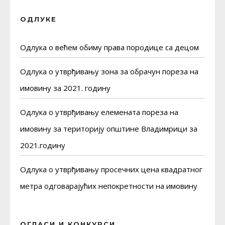
ОДЛУКЕ
Одлука о већем обиму права породице са децом
Одлука о утврђивању зона за обрачун пореза на
имовину за 2021. годину
Одлука о утврђивању елемената пореза на
имовину за територију општине Владимрици за
2021.годину
Одлука о утврђивању просечних цена квадратног
метра одговарајућих непокретности на имовину
ОГЛАСИ И КОНКУРСИ