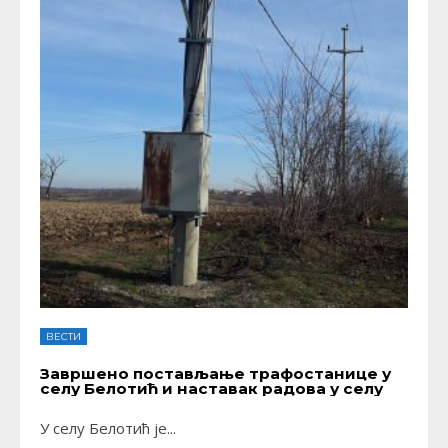
ВЕСТИ
Завршено постављање трафостанице у
селу Белотић и наставак радова у селу
У селу Белотић је
...