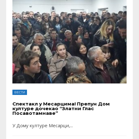
ВЕСТИ
Спектакл у Месарцима! Препун Дом
културе дочекао “Златни Глас
Посавотамнаве”
У Дому културе Месарци,
...