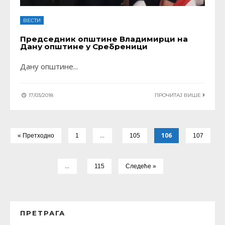
ВЕСТИ
Председник општине Владимирци на
Дану општине у Сребреници
Дану општине
...
17/03/2018
ПРОЧИТАЈ ВИШЕ
…
106
« Претходно
1
105
107
…
115
Следеће »
ПРЕТРАГА