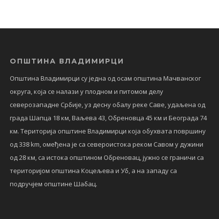
ОПШТИНА ВЛАДИМИРЦИ
Општина Владимирци су једна од осам општина Мачванског
округа, која се налази у плодном и питомом делу
северозападне Србије, уз десну обалу реке Саве, удаљена од
града Шапца 18 км, Ваљева 43, Обреновца 45 км и Београда 74
км. Територија општине Владимирци која обухвата површину
од 338 km, омеђена је са североистока реком Савом у дужини
од 28 км, са истока општином Обреновац, јужно се граничи са
територијом општина Коцељева и Уб, а на западу са
подручјем општине Шабац.