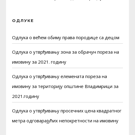
ОДЛУКЕ
Одлука о већем обиму права породице са децом
Одлука о утврђивању зона за обрачун пореза на
имовину за 2021. годину
Одлука о утврђивању елемената пореза на
имовину за територију општине Владимрици за
2021.годину
Одлука о утврђивању просечних цена квадратног
метра одговарајућих непокретности на имовину