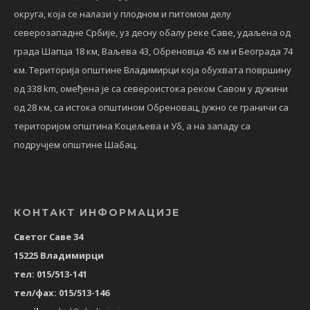
округа, која се налази у плодном и питомом делу
северозападне Србије, уз десну обалу реке Саве, удаљена од
града Шапца 18 км, Ваљева 43, Обреновца 45 км и Београда 74
км. Територија општине Владимирци која обухвата површину
од 338 km, омеђена је са североистока реком Савом у дужини
од 28 км, са истока општином Обреновац, јужно се граничи са
територијом општина Коцељева и Уб, а на западу са
подручјем општине Шабац.
КОНТАКТ ИНФОРМАЦИЈЕ
Светог Саве 34
15225 Владимирци
тел: 015/513-141
тел/фах: 015/513-146