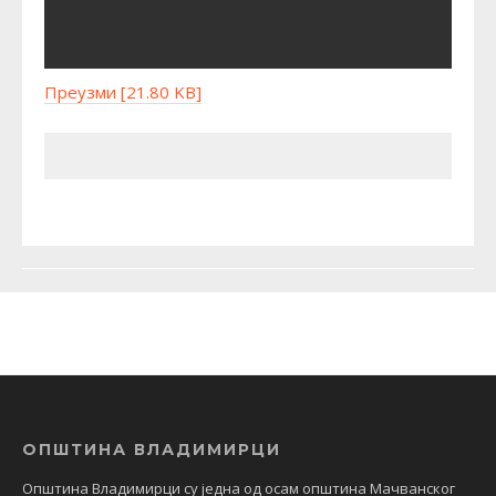
Преузми [21.80 KB]
ОПШТИНА ВЛАДИМИРЦИ
Општина Владимирци су једна од осам општина Мачванског