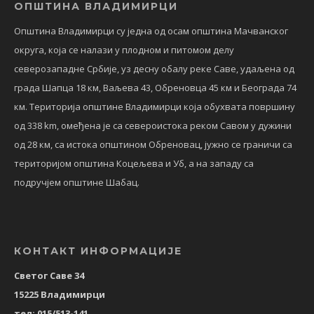
ОПШТИНА ВЛАДИМИРЦИ
Општина Владимирци су једна од осам општина Мачванског
округа, која се налази у плодном и питомом делу
северозападне Србије, уз десну обалу реке Саве, удаљена од
града Шапца 18 км, Ваљева 43, Обреновца 45 км и Београда 74
км. Територија општине Владимирци која обухвата површину
од 338 km, омеђена је са североистока реком Савом у дужини
од 28 км, са истока општином Обреновац, јужно се граничи са
територијом општина Коцељева и Уб, а на западу са
подручјем општине Шабац.
КОНТАКТ ИНФОРМАЦИЈЕ
Светог Саве 34
15225 Владимирци
тел: 015/513-141