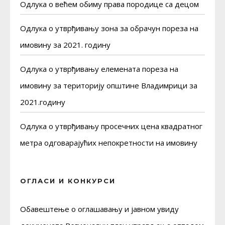
Одлука о већем обиму права породице са децом
Одлука о утврђивању зона за обрачун пореза на
имовину за 2021. годину
Одлука о утврђивању елемената пореза на
имовину за територију општине Владимрици за
2021.годину
Одлука о утврђивању просечних цена квадратног
метра одговарајућих непокретности на имовину
ОГЛАСИ И КОНКУРСИ
Обавештење о оглашавању и јавном увиду