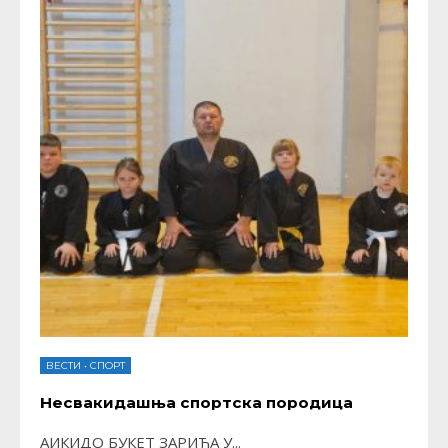
ВЕСТИ
•
СПОРТ
Несвакидашња спортска породица
АИКИДО БУКЕТ ЗАРИЋА У
...