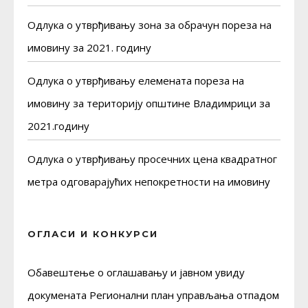
Одлука о утврђивању зона за обрачун пореза на
имовину за 2021. годину
Одлука о утврђивању елемената пореза на
имовину за територију општине Владимрици за
2021.годину
Одлука о утврђивању просечних цена квадратног
метра одговарајућих непокретности на имовину
ОГЛАСИ И КОНКУРСИ
Обавештење о оглашавању и јавном увиду
докуменaта Регионални план управљања отпадом