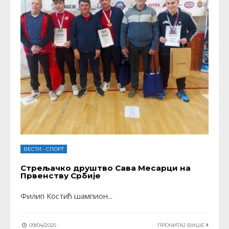
ВЕСТИ
•
СПОРТ
Стрељачко друштво Сава Месарци на
Првенству Србије
Филип Костић шампион
...
09/04/2025
ПРОЧИТАЈ ВИШЕ