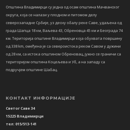
Општина Владимирци су једна од осам општина Мачванског
округа, која се налази у плодном и питомом делу
северозападне Србије, уз десну обалу реке Саве, удаљена од
града Шапца 18 км, Ваљева 43, Обреновца 45 км и Београда 74
км. Територија општине Владимирци која обухвата површину
од 338 km, омеђена је са североистока реком Савом у дужини
од 28 км, са истока општином Обреновац, јужно се граничи са
територијом општина Коцељева и Уб, а на западу са
подручјем општине Шабац.
КОНТАКТ ИНФОРМАЦИЈЕ
Светог Саве 34
15225 Владимирци
тел: 015/513-141