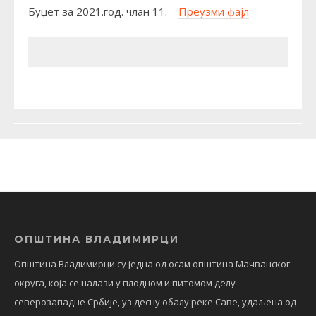
Буџет за 2021.год. члан 11. –
Преузми фајл
ОПШТИНА ВЛАДИМИРЦИ
Општина Владимирци су једна од осам општина Мачванског
округа, која се налази у плодном и питомом делу
северозападне Србије, уз десну обалу реке Саве, удаљена од