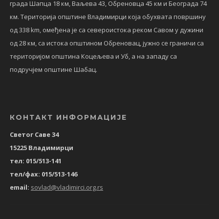
града Шапца 18 км, Ваљева 43, Обреновца 45 км и Београда 74
км. Територија општине Владимирци која обухвата површину
од 338 km, омеђена је са североистока реком Савом у дужини
од 28 км, са истока општином Обреновац, јужно се граничи са
територијом општина Коцељева и Уб, а на западу са
подручјем општине Шабац.
КОНТАКТ ИНФОРМАЦИЈЕ
Светог Саве 34
15225 Владимирци
тел: 015/513-141
тел/фах: 015/513-146
email:
sovlad@vladimirci.org.rs