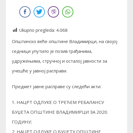
Ukupno pregleda:
4.068
Општинско веће општине Владимирци, на својој
седници упутило је позив грађанима,
удружењима, стручној и осталој јавности за
учешће у јавној расправи.
Предмет јавне расправе су следећи акти:
1. НАЦРТ ОДЛУКЕ О ТРЕЋЕМ РЕБАЛАНСУ
БУЏЕТА ОПШТИНЕ ВЛАДИМИРЦИ ЗА 2020.
ГОДИНУ;
2. НАЦРТ ОДЛУКЕ О БУЏЕТУ ОПШТИНЕ