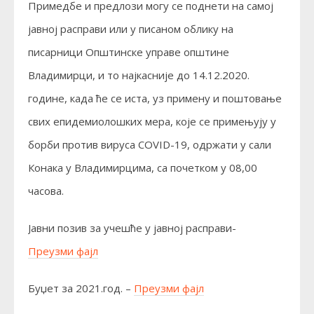
Примедбе и предлози могу се поднети на самој
јавној расправи или у писаном облику на
писарници Општинске управе општине
Владимирци, и то најкасније до 14.12.2020.
године, када ће се иста, уз примену и поштовање
свих епидемиолошких мера, које се примењују у
борби против вируса COVID-19, одржати у сали
Конака у Владимирцима, са почетком у 08,00
часова.
Јавни позив за учешће у јавној расправи-
Преузми фајл
Буџет за 2021.год. –
Преузми фајл