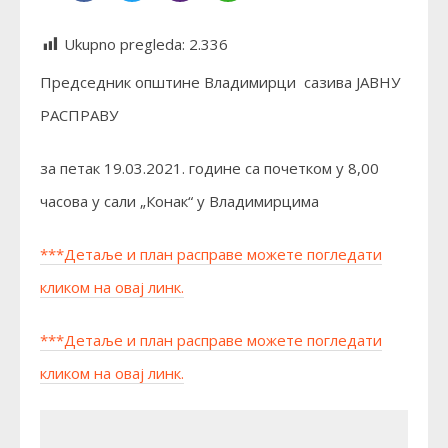
Ukupno pregleda:
2.336
Председник општине Владимирци сазива ЈАВНУ
РАСПРАВУ
за петак 19.03.2021. године са почетком у 8,00
часова у сали „Конак“ у Владимирцима
***Детаље и план расправе можете погледати
кликом на овај линк.
***Детаље и план расправе можете погледати
кликом на овај линк.