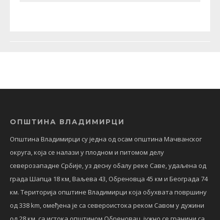
ОПШТИНА ВЛАДИМИРЦИ
Општина Владимирци су једна од осам општина Мачванског
округа, која се налази у плодном и питомом делу
северозападне Србије, уз десну обалу реке Саве, удаљена од
града Шапца 18 км, Ваљева 43, Обреновца 45 км и Београда 74
км. Територија општине Владимирци која обухвата површину
од 338 km, омеђена је са североистока реком Савом у дужини
од 28 км, са истока општином Обреновац, јужно се граничи са