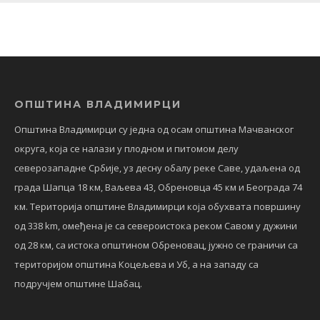
ОПШТИНА ВЛАДИМИРЦИ
Општина Владимирци су једна од осам општина Мачванског
округа, која се налази у плодном и питомом делу
северозападне Србије, уз десну обалу реке Саве, удаљена од
града Шапца 18 км, Ваљева 43, Обреновца 45 км и Београда 74
км. Територија општине Владимирци која обухвата површину
од 338 km, омеђена је са североистока реком Савом у дужини
од 28 км, са истока општином Обреновац, јужно се граничи са
територијом општина Коцељева и Уб, а на западу са
подручјем општине Шабац.