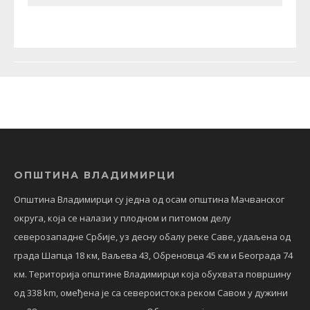
ОПШТИНА ВЛАДИМИРЦИ
Општина Владимирци су једна од осам општина Мачванског
округа, која се налази у плодном и питомом делу
северозападне Србије, уз десну обалу реке Саве, удаљена од
града Шапца 18 км, Ваљева 43, Обреновца 45 км и Београда 74
км. Територија општине Владимирци која обухвата површину
од 338 km, омеђена је са североистока реком Савом у дужини