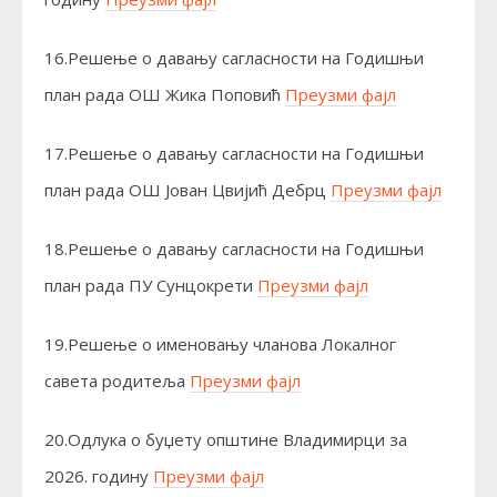
16.Решење о давању сагласности на Годишњи
план рада ОШ Жика Поповић
Преузми фајл
17.Решење о давању сагласности на Годишњи
план рада ОШ Јован Цвијић Дебрц
Преузми фајл
18.Решење о давању сагласности на Годишњи
план рада ПУ Сунцокрети
Преузми фајл
19.Решење о именовању чланова Локалног
савета родитеља
Преузми фајл
20.Одлука о буџету општине Владимирци за
2026. годину
Преузми фајл