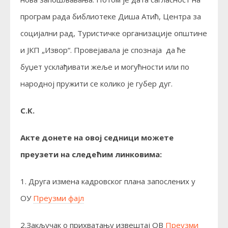
програм рада библиотеке Диша Атић, Центра за
социјални рад, Туристичке организације општине
и ЈКП „Извор“. Провејавала је спознаја да ће
буџет усклађивати жеље и могућности или по
народној пружити се колико је губер дуг.
С.К.
Акте донете на овој седници можете
преузети на следећим линковима:
1. Друга измена кадровског плана запослених у
ОУ
Преузми фајл
2.Закључак о прихватању извештај ОВ
Преузми