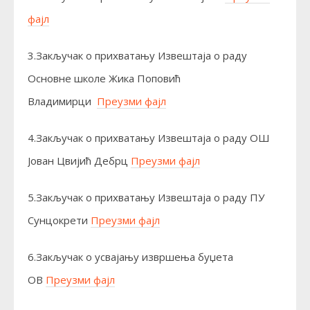
фајл
3.Закључак о прихватању Извештаја о раду
Основне школе Жика Поповић
Владимирци
Преузми фајл
4.Закључак о прихватању Извештаја о раду ОШ
Јован Цвијић Дебрц
Преузми фајл
5.Закључак о прихватању Извештаја о раду ПУ
Сунцокрети
Преузми фајл
6.Закључак о усвајању извршења буџета
ОВ
Преузми фајл