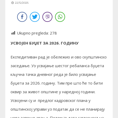
22/12/2025
Ukupno pregleda:
278
УСВОЈЕН БУЏЕТ ЗА 2026. ГОДИНУ
Експедитиван рад је обележио и ово скупштинско
заседање. Уз усвајање шестог ребаланса буџета
кључна тачка дневног реда је било усвајање
буџета за 2026. годину. Тим пре што ће то бити
оквир за живот општине у наредној години.
Усвојени су и предлог кадровског плана у
општинској управи уз податак да се не планирају
нова запошљавања. Потом је дата сагласност на