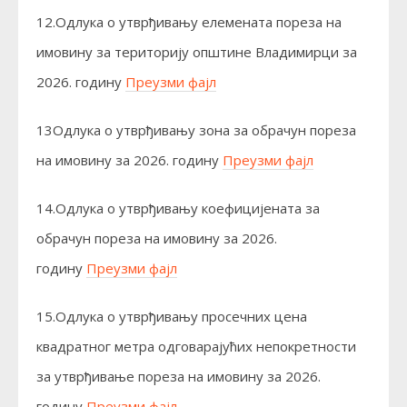
12.Одлука о утврђивању елемената пореза на
имовину за територију општине Владимирци за
2026. годину
Преузми фајл
13Одлука о утврђивању зона за обрачун пореза
на имовину за 2026. годину
Преузми фајл
14.Одлука о утврђивању коефицијената за
обрачун пореза на имовину за 2026.
годину
Преузми фајл
15.Одлука о утврђивању просечних цена
квадратног метра одговарајућих непокретности
за утврђивање пореза на имовину за 2026.
годину
Преузми фајл