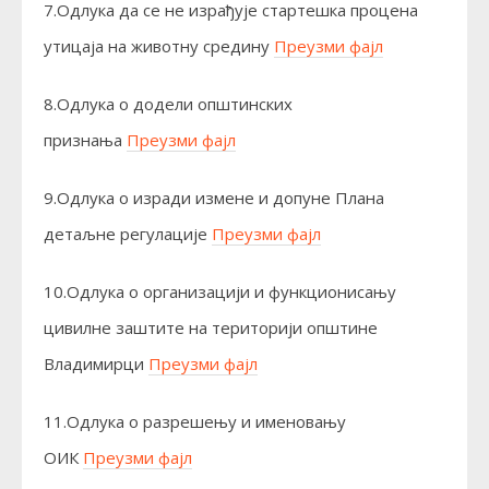
7.Одлука да се не израђује стартешка процена
утицаја на животну средину
Преузми фајл
8.Одлука о додели општинских
признања
Преузми фајл
9.Одлука о изради измене и допуне Плана
детаљне регулације
Преузми фајл
10.Одлука о организацији и функционисању
цивилне заштите на територији општине
Владимирци
Преузми фајл
11.Одлука о разрешењу и именовању
ОИК
Преузми фајл