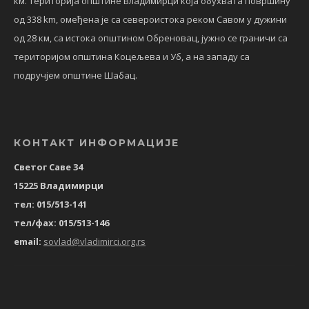
км. Територија општине Владимирци која обухвата површину
од 338 km, омеђена је са североистока реком Савом у дужини
од 28 км, са истока општином Обреновац, јужно се граничи са
територијом општина Коцељева и Уб, а на западу са
подручјем општине Шабац.
КОНТАКТ ИНФОРМАЦИЈЕ
Светог Саве 34
15225 Владимирци
тел: 015/513-141
тел/фах: 015/513-146
email:
sovlad@vladimirci.org.rs