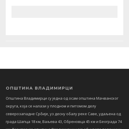
ОПШТИНА ВЛАДИМИРЦИ
Општина Владимирци су једна од осам општина Мачванског
округа, која се налази у плодном и питомом делу
северозападне Србије, уз десну обалу реке Саве, удаљена од
града Шапца 18 км, Ваљева 43, Обреновца 45 км и Београда 74