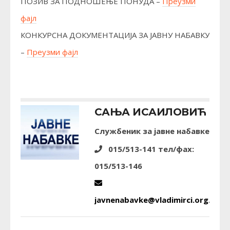
ПОЗИВ ЗА ПОДНОШЕЊЕ ПОНУДА –
Преузми
фајл
КОНКУРСНА ДОКУМЕНТАЦИЈА ЗА ЈАВНУ НАБАВКУ
–
Преузми фајл
САЊА ИСАИЛОВИЋ
Службеник за јавне набавке
015/513-141 тел/фах:
015/513-146
javnenabavke@vladimirci.org.rs