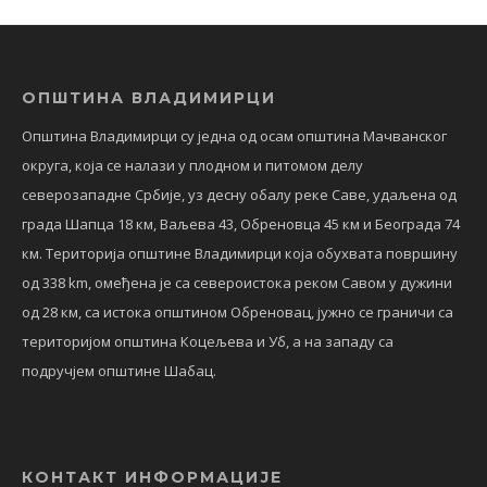
ОПШТИНА ВЛАДИМИРЦИ
Општина Владимирци су једна од осам општина Мачванског
округа, која се налази у плодном и питомом делу
северозападне Србије, уз десну обалу реке Саве, удаљена од
града Шапца 18 км, Ваљева 43, Обреновца 45 км и Београда 74
км. Територија општине Владимирци која обухвата површину
од 338 km, омеђена је са североистока реком Савом у дужини
од 28 км, са истока општином Обреновац, јужно се граничи са
територијом општина Коцељева и Уб, а на западу са
подручјем општине Шабац.
КОНТАКТ ИНФОРМАЦИЈЕ