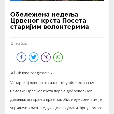
Обележена недеља
Црвеног крста Посета
старијим волонтерима
18/05/2026
Ukupno pregleda:
171
У широкој лепези активности у обележавању
недеље Црвеног крста поред добровољног
давалаштва крви и прве помоћи, неуморни тим је
уприличио разне едукације, хуманитарну помоћ