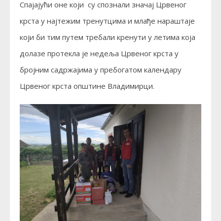
Спајајући оне који су спознали значај Црвеног
крста у најтежим тренутцима и млађе нараштаје
који би тим путем требали кренути у летима која
долазе протекла је недеља Црвеног крста у
бројним садржајима у пребогатом календару
Црвеног крста општине Владимирци.