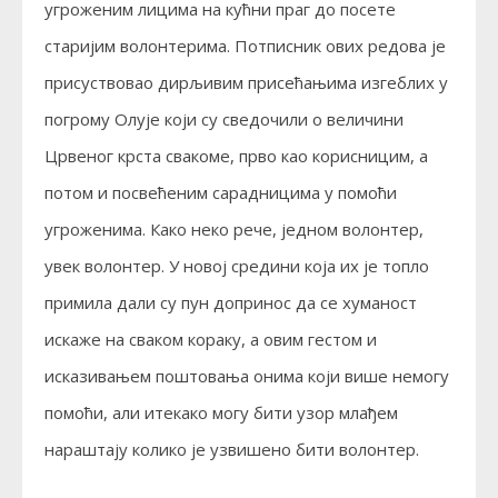
угроженим лицима на кућни праг до посете
старијим волонтерима. Потписник ових редова је
присуствовао дирљивим присећањима изгеблих у
погрому Олује који су сведочили о величини
Црвеног крста свакоме, прво као корисницим, а
потом и посвећеним сарадницима у помоћи
угроженима. Како неко рече, једном волонтер,
увек волонтер. У новој средини која их је топло
примила дали су пун допринос да се хуманост
искаже на сваком кораку, а овим гестом и
исказивањем поштовања онима који више немогу
помоћи, али итекако могу бити узор млађем
нараштају колико је узвишено бити волонтер.