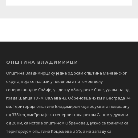
ОПШТИНА ВЛАДИМИРЦИ
Општина Владимирци су једна од осам општина Мачванског
округа, која се налази у плодном и питомом делу
северозападне Србије, уз десну обалу реке Саве, удаљена од
града Шапца 18 км, Ваљева 43, Обреновца 45 км и Београда 74
км. Територија општине Владимирци која обухвата површину
од 338 km, омеђена је са североистока реком Савом у дужини
од 28 км, са истока општином Обреновац, јужно се граничи са
територијом општина Коцељева и Уб, а на западу са