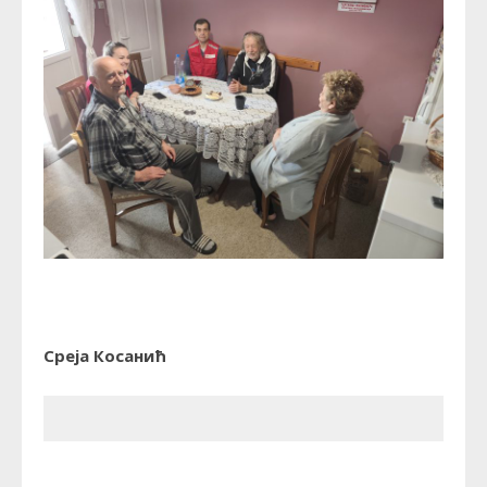
Среја Косанић