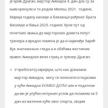
је крив Драган, мајстор Аикидоа 4. дан док су за
њим кренули и то редом Милош 2021. године,
Марија годину касније а близанци рођеног брата
Василије и Вања 2025. године. Крче пут од
почетних звања до мајсторских домета попут
тренера а вредно помена је да и најмлађи Зарић
Вук знатижељно гледа а и обећава жестином
правог Аикидоке вели стриц и тренер Драган:
У пребогатој каријери, што као доказани
мајстор Аикидоа, могу се поносити и појасима
у кући Аикидоа ХОМБО ДОЂУ али и податком
да ми је упућен испуњен услов да полажем за 5
дан из матичне куће овог спорта, својим