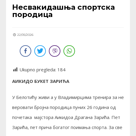
Несвакидашња спортска
породица
22/05/2026
Ukupno pregleda:
184
АИКИДО БУКЕТ ЗАРИЋА
У Белотићу живи а у Владимирцима тренира за не
веровати бројна породица пуних 26 година од
почетака мајстора Аикидоа Драгана Зарића. Пет
Зарића, пет прича богатог поимања спорта. За све