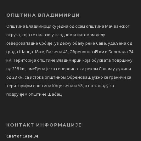
ОПШТИНА ВЛАДИМИРЦИ
Општина Владимирци су једна од осам општина Мачванског
округа, која се налази у плодном и питомом делу
северозападне Србије, уз десну обалу реке Саве, удаљена од
града Шапца 18 км, Ваљева 43, Обреновца 45 км и Београда 74
км. Територија општине Владимирци која обухвата површину
од 338 km, омеђена је са североистока реком Савом у дужини
од 28 км, са истока општином Обреновац, јужно се граничи са
територијом општина Коцељева и Уб, а на западу са
подручјем општине Шабац.
КОНТАКТ ИНФОРМАЦИЈЕ
Светог Саве 34