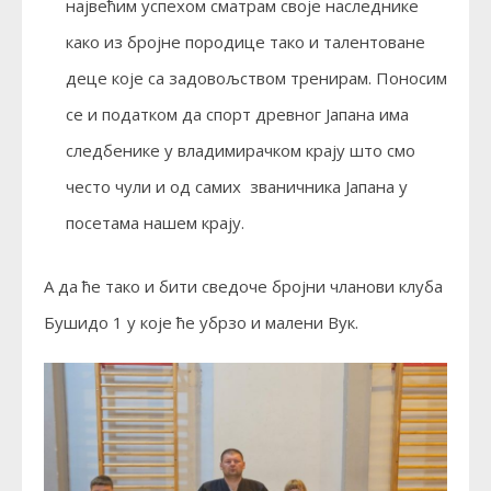
највећим успехом сматрам своје наследнике
како из бројне породице тако и талентоване
деце које са задовољством тренирам. Поносим
се и податком да спорт древног Јапана има
следбенике у владимирачком крају што смо
често чули и од самих званичника Јапана у
посетама нашем крају.
А да ће тако и бити сведоче бројни чланови клуба
Бушидо 1 у које ће убрзо и малени Вук.