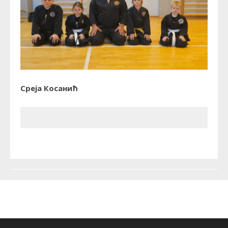
Среја Косанић