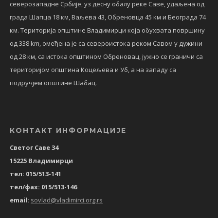
северозападне Србије, уз десну обалу реке Саве, удаљена од
града Шапца 18 км, Ваљева 43, Обреновца 45 км и Београда 74
км. Територија општине Владимирци која обухвата површину
од 338 km, омеђена је са североистока реком Савом у дужини
од 28 км, са истока општином Обреновац, јужно се граничи са
територијом општина Коцељева и Уб, а на западу са
подручјем општине Шабац.
КОНТАКТ ИНФОРМАЦИЈЕ
Светог Саве 34
15225 Владимирци
тел: 015/513-141
тел/фах: 015/513-146
email:
sovlad@vladimirci.org.rs