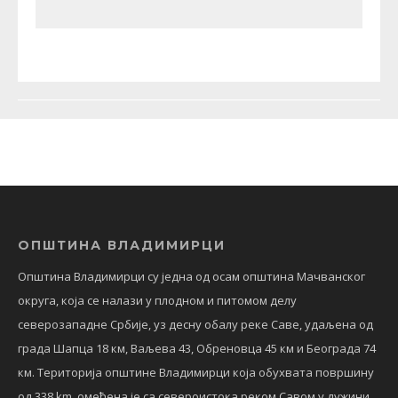
ОПШТИНА ВЛАДИМИРЦИ
Општина Владимирци су једна од осам општина Мачванског
округа, која се налази у плодном и питомом делу
северозападне Србије, уз десну обалу реке Саве, удаљена од
града Шапца 18 км, Ваљева 43, Обреновца 45 км и Београда 74
км. Територија општине Владимирци која обухвата површину
од 338 km, омеђена је са североистока реком Савом у дужини