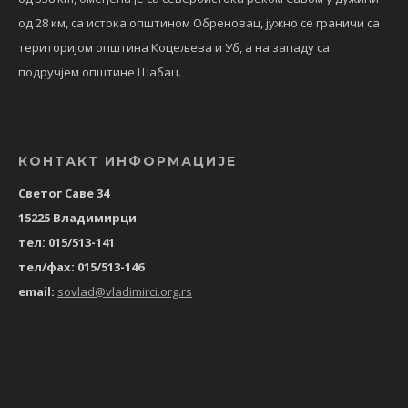
од 28 км, са истока општином Обреновац, јужно се граничи са
територијом општина Коцељева и Уб, а на западу са
подручјем општине Шабац.
КОНТАКТ ИНФОРМАЦИЈЕ
Светог Саве 34
15225 Владимирци
тел: 015/513-141
тел/фах: 015/513-146
email:
sovlad@vladimirci.org.rs